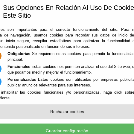
Sus Opciones En Relación Al Uso De Cooki
Este Sitio
ing in Almería
360
Filme
es son importantes para el correcto funcionamiento del sitio. Para 
ia de navegación, usamos cookies para recordar sus datos de inicio d
 un inicio seguro, recopilar estadísticas para optimizar la funcionalidad d
contenido personalizado en función de sus intereses.
Obligatorias
Se requieren estas cookies para permitir la funcionalidad
principal.
Funcionales
Estas cookies nos permiten analizar el uso del Sitio web,
que podamos medir y mejorar el funcionamiento.
Personalizadas
Estas cookies son utilizadas por empresas publicita
publicar anuncios relevantes para sus intereses.
 inhabilitar las cookies funcionales y/o personalizadas, haga click sobr
iente.
Rechazar cookies
ULAR BUILDINGS - HERITAGE
Guardar configuración