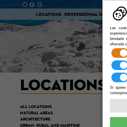
Locations
Professional Guide
Film
Las cooki
experienc
brindarle
ofrecerle 
LOCATIONS
Si quiere
correspond
SING
ALL LOCATIONS
NATURAL AREAS
ARCHITECTURE
URBAN, RURAL AND MARITIME