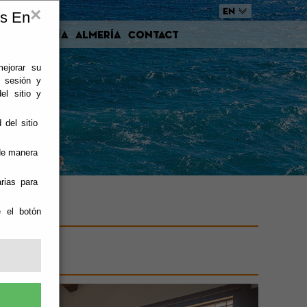
×
EN
es En
d in Almería
Almería
Contact
mejorar su
e sesión y
el sitio y
 del sitio
 de manera
rias para
e el botón