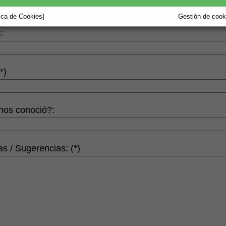
tica de Cookies]
Gestión de cooki
:
*)
os conoció?:
s / Sugerencias: (*)