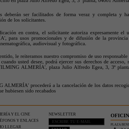
ilio en plaza Julio Alfredo Egea, 3, 3ª planta, 04001 Almería
s deberán ser facilitados de forma veraz y completa y ha
ón de los solicitantes.
dicación en contra, el solicitante autoriza expresamente e
, para usos promocionales y de difusión de la provincia 
inematográfica, audiovisual y fotográfica.
entido, le reiteramos nuestro compromiso de uso responsable 
, cuando usted desee, podrá ejercer sus derechos de acceso, 
'FILMING ALMERÍA', plaza Julio Alfredo Egea, 3, 3ª planta
 ALMERÍA' procederá a la cancelación de los datos recogido
ue hubiesen sido recabados
ERÍA Y EL CINE
NEWSLETTER
OFICIN
ÉFONOS Y ENLACES
PLAZA BEND
O LLEGAR