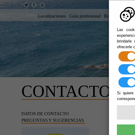
Localizaciones
Guía profesional
Rodar en Almer
Las cooki
experienc
brindarle
ofrecerle 
CONTACTO
Si quiere
correspond
PREG
DATOS DE CONTACTO
PREGUNTAS Y SUGERENCIAS
Nombre: