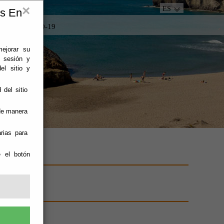
×
ES
es En
tacto
COVID-19
mejorar su
e sesión y
el sitio y
 del sitio
 de manera
rias para
e el botón