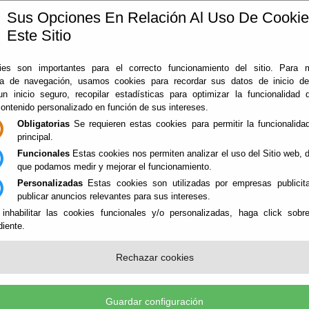
Sus Opciones En Relación Al Uso De Cooki
Este Sitio
ía
360
Almería
Rodado en Almería
Noticias
Con
es son importantes para el correcto funcionamiento del sitio. Para 
ia de navegación, usamos cookies para recordar sus datos de inicio d
 un inicio seguro, recopilar estadísticas para optimizar la funcionalidad d
contenido personalizado en función de sus intereses.
Obligatorias
Se requieren estas cookies para permitir la funcionalidad
principal.
Funcionales
Estas cookies nos permiten analizar el uso del Sitio web,
que podamos medir y mejorar el funcionamiento.
Personalizadas
Estas cookies son utilizadas por empresas publicita
publicar anuncios relevantes para sus intereses.
 inhabilitar las cookies funcionales y/o personalizadas, haga click sobr
iente.
Rechazar cookies
UNTAS Y SUGERENCIAS
 (*)
Guardar configuración