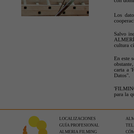
con domic
Los dato
cooperaci
Salvo in
ALMERÍA'
cultura c
En este s
obstante
carta a 
Datos".
'FILMING
para la q
LOCALIZACIONES
ALM
GUÍA PROFESIONAL
TEL
ALMERIA FILMING
CÓM