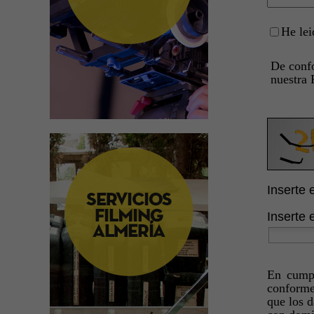
He lei
De conf
nuestra 
Inserte 
Inserte 
En cumpl
conforme
que los d